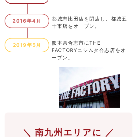
都城志比田店を閉店し、都城五
2016年4月
十市店をオープン。
熊本県合志市にTHE
2019年5月
FACTORYニシムタ合志店をオ
ープン。
＼ 南九州エリアに ／