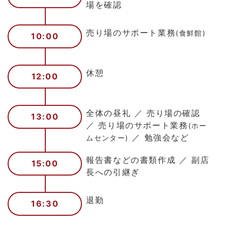
場を確認
売り場のサポート業務
(食鮮館)
10:00
休憩
12:00
全体の昼礼 ／ 売り場の確認
13:00
／ 売り場のサポート業務
(ホー
／ 勉強会など
ムセンター)
報告書などの書類作成 ／ 副店
15:00
長への引継ぎ
退勤
16:30